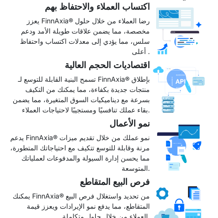
اكتساب العملاء والاحتفاظ بهم
يعزز FinnAxia® رضا العملاء من خلال حلول
مخصصة، مما يضمن علاقات طويلة الأمد ودعم
سلس، مما يؤدي إلى معدلات اكتساب واحتفاظ
أعلى .
اقتصاديات الحجم العالية
تسمح البنية القابلة للتوسع لـ FinnAxia® بإطلاق
منتجات جديدة بكفاءة، مما يمكنك من التكيف
بسرعة مع ديناميكيات السوق المتغيرة، مما يضمن
بقاء عملك تنافسيًا ومستجيبًا لاحتياجات العملاء.
نمو الأعمال
يدعم FinnAxia® نمو عملك من خلال تقديم ميزات
مرنة وقابلة للتوسع تتكيف مع احتياجاتك المتطورة،
مما يحسن إدارة السيولة والمدفوعات لعملياتك
المتوسعة.
فرص البيع المتقاطع
يمكنك FinnAxia® من تحديد واستغلال فرص البيع
المتقاطع، مما يدفع نمو الإيرادات ويعزز قيمة
العملاء من خلال حلول متكاملة.