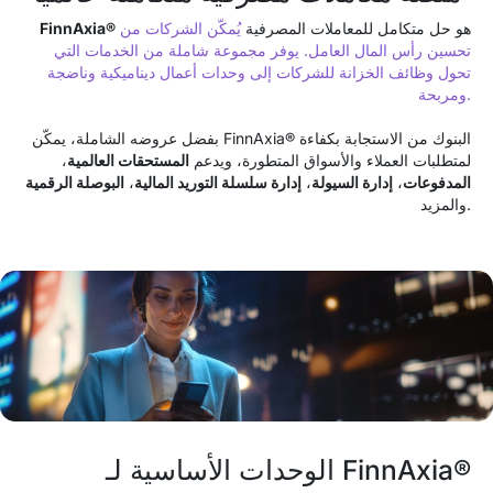
هو حل متكامل للمعاملات المصرفية
يُمكّن الشركات من
FinnAxia®
تحسين رأس المال العامل. يوفر مجموعة شاملة من الخدمات التي
تحول وظائف الخزانة للشركات إلى وحدات أعمال ديناميكية وناضجة
ومربحة.
بفضل عروضه الشاملة، يمكّن FinnAxia® البنوك من الاستجابة بكفاءة
لمتطلبات العملاء والأسواق المتطورة، ويدعم
المستحقات العالمية
،
المدفوعات
،
إدارة السيولة
،
إدارة سلسلة التوريد المالية
،
البوصلة الرقمية
والمزيد.
الوحدات الأساسية لـ FinnAxia®